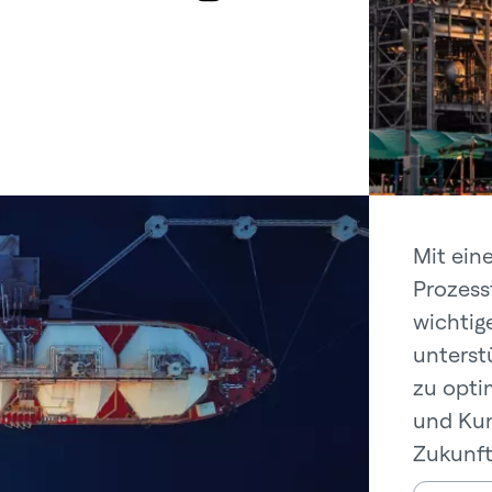
Mit ein
Prozess
wichtig
unterst
zu opti
und Kun
Zukunft