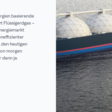
rgien basierende
t Flüssigerdgas –
Energiemarkt
neffizienter
 den heutigen
 von morgen
 denn je.