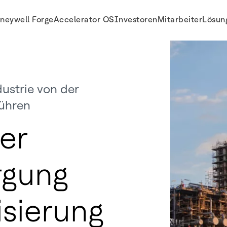
neywell Forge
Accelerator OS
Investoren
Mitarbeiter
Lösun
ustrie von der
führen
er
rgung
sierung