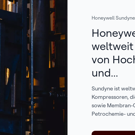
Honeywell Sundyne
Honeywe
weltweit
von Hoc
und...
Sundyne ist welt
Kompressoren, d
sowie Membran-Ga
Petrochemie- und