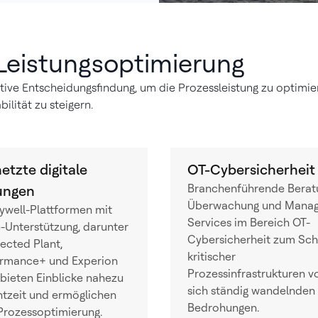
 Leistungsoptimierung
ve Entscheidungsfindung, um die Prozessleistung zu optimieren
lität zu steigern.
etzte digitale
OT-Cybersicherheit
Branchenführende Berat
ungen
Überwachung und Mana
well-Plattformen mit
Services im Bereich OT-
-Unterstützung, darunter
Cybersicherheit zum Sch
cted Plant,
kritischer
ormance+ und Experion
Prozessinfrastrukturen v
bieten Einblicke nahezu
sich ständig wandelnden
htzeit und ermöglichen
Bedrohungen.
Prozessoptimierung.