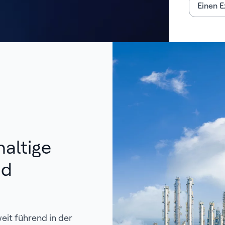
Einen E
altige
nd
eit führend in der