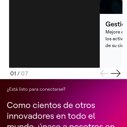
Gestió
Mejore el 
los activo
de su cicl
01
/
07
¿Está listo para conectarse?
Como cientos de otros
innovadores en todo el
mundo, únase a nosotros en