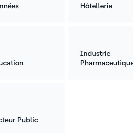
nnées
Hôtellerie
Industrie
ucation
Pharmaceutiqu
cteur Public