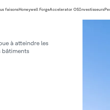
us faisons
Honeywell Forge
Accelerator OS
Investisseurs
Pe
ue à atteindre les
es bâtiments