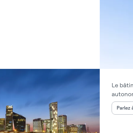
Le bâti
autono
Parlez 