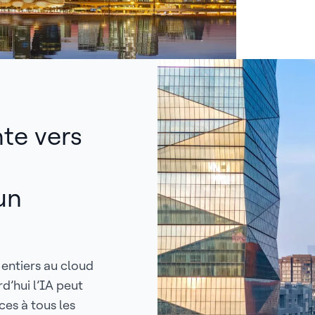
nte vers
un
entiers au cloud
rd’hui l’IA peut
es à tous les