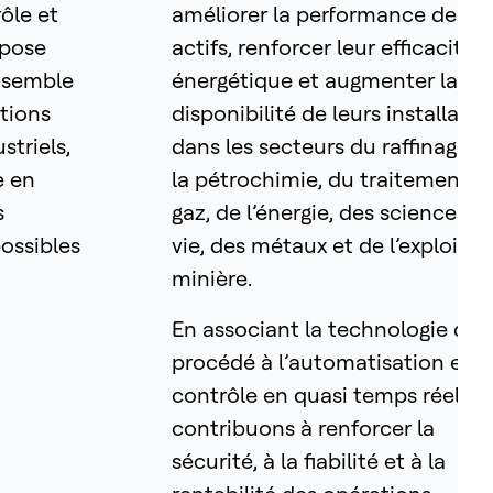
ôle et
améliorer la performance de leu
opose
actifs, renforcer leur efficacité
ensemble
énergétique et augmenter la
ations
disponibilité de leurs installatio
triels,
dans les secteurs du raffinage, 
e en
la pétrochimie, du traitement d
s
gaz, de l’énergie, des sciences de
ossibles
vie, des métaux et de l’exploitat
minière.
En associant la technologie de
procédé à l’automatisation et a
contrôle en quasi temps réel, n
contribuons à renforcer la
sécurité, à la fiabilité et à la