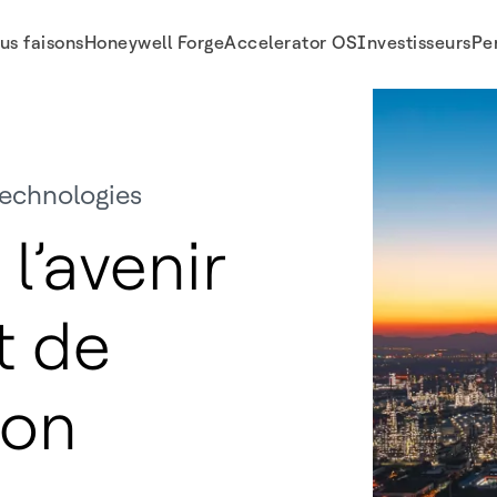
us faisons
Honeywell Forge
Accelerator OS
Investisseurs
Pe
technologies
l’avenir
t de
ion