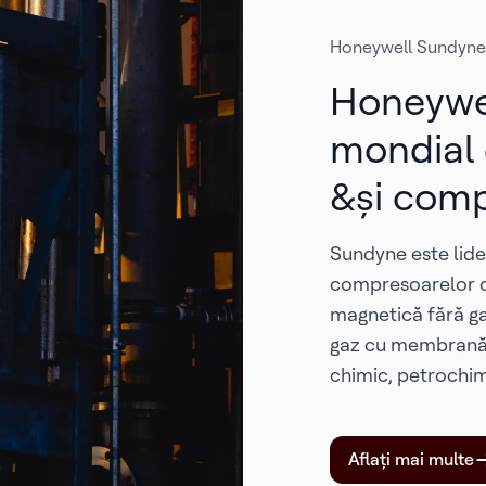
Honeywell Sundyne
Honeywel
mondial
&și compr
Sundyne este lide
compresoarelor c
magnetică fără ga
gaz cu membrană p
chimic, petrochimi
Aflați mai multe