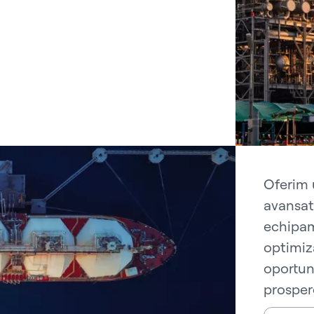
Oferim 
avansat
echipame
optimiza
oportuni
prospere