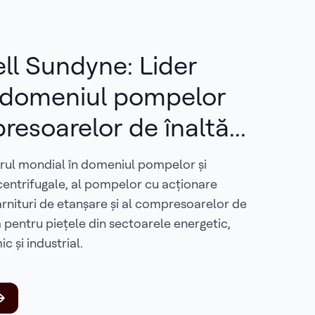
l Sundyne: Lider
 domeniul pompelor
esoarelor de înaltă...
rul mondial în domeniul pompelor și
entrifugale, al pompelor cu acționare
rnituri de etanșare și al compresoarelor de
entru piețele din sectoarele energetic,
c și industrial.