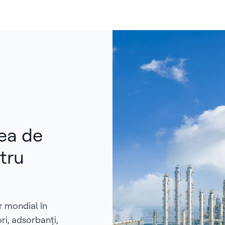
ea de
tru
r mondial în
ri, adsorbanți,