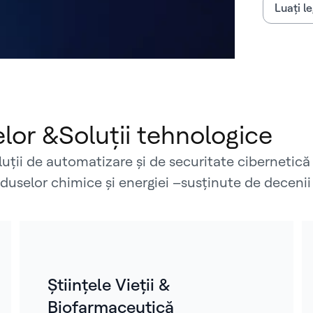
Luați l
or &Soluții tehnologice
uții de automatizare și de securitate cibernetică
 produselor chimice și energiei –susținute de decen
Științele Vieții &
Biofarmaceutică