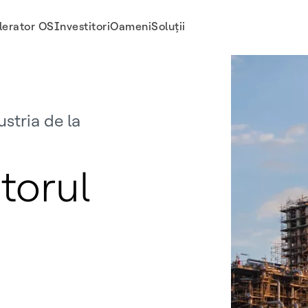
lerator OS
Investitori
Oameni
Soluții
stria de la
torul