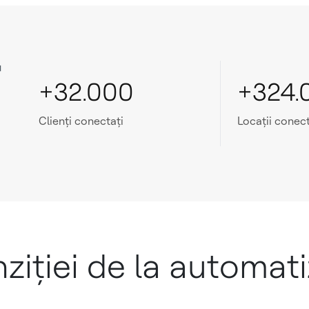
¹
+32.000
+324.
Clienți conectați
Locații conec
ziției de la automati