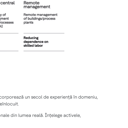
 Încorporează un secol de experiență în domeniu,
eînlocuit.
le din lumea reală. Înțelege activele,