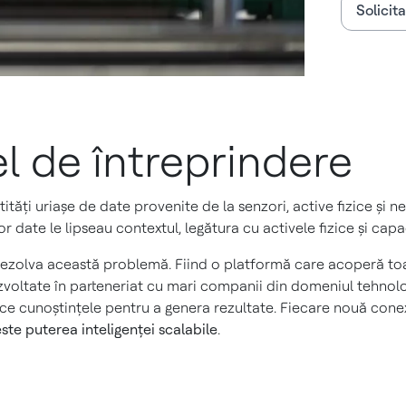
Solicit
el de întreprindere
ntități uriașe de date provenite de la senzori, active fizice și
date le lipseau contextul, legătura cu activele fizice și capac
 rezolva această problemă. Fiind o platformă care acoperă to
zvoltate în parteneriat cu mari companii din domeniul tehnol
fice cunoștințele pentru a genera rezultate. Fiecare nouă con
ste puterea inteligenței scalabile
.