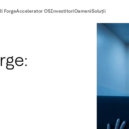
l Forge
Accelerator OS
Investitori
Oameni
Soluții
rge: