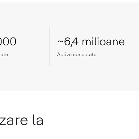
000
~6,4 milioane
tate
Active conectate
zare la