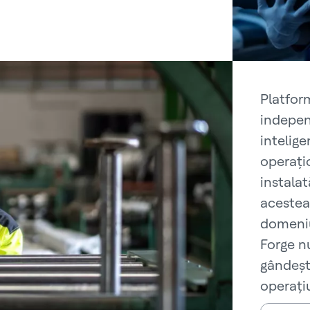
Platfor
indepen
intelig
operați
instala
acestea
domeniul
Forge nu
gândește
operați