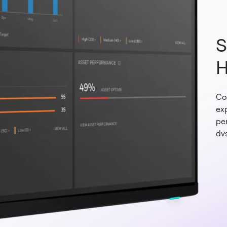
S
H
Co
ex
pe
dvs