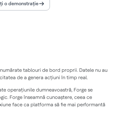
ați o demonstrație
 nenumărate tablouri de bord proprii. Datele nu au
itatea de a genera acțiuni în timp real.
ate operațiunile dumneavoastră, Forge se
ogic. Forge înseamnă cunoaștere, ceea ce
exiune face ca platforma să fie mai performantă