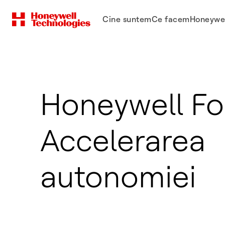
Cine suntem
Ce facem
Honeywel
Honeywell Fo
Accelerarea
autonomiei