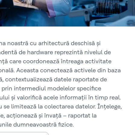
ma noastră cu arhitectură deschisă și
dentă de hardware reprezintă nivelul de
ență care coordonează întreaga activitate
onală. Aceasta conectează activele din baza
tă, contextualizează datele raportate de
 prin intermediul modelelor specifice
ui și valorifică acele informații în timp real.
 se limitează la colectarea datelor. Înțelege,
, acționează și învață – raportat la
unile dumneavoastră fizice.