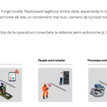
Forge învață. Realizează legătura dintre date, experiența în 
ât activele să dea un randament mai bun, oamenii să lucreze mai
ziția de la operațiuni conectate la sisteme semi-autonome și, 