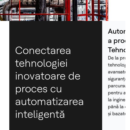
Automa
a proce
Conectarea
Tehnol
De la proi
tehnologiei
tehnologii
avansate d
inovatoare de
siguranță,
proces cu
parcursul 
pentru a sp
automatizarea
la ingineri
până la o
inteligentă
și bazate p