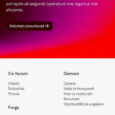
pot ajuta să asigurați operațiuni mai sigure și mai
eficiente.
Solicitați consultanță
Ce facem
Oameni
Clădiri
Cariere
Industrial
Viața la Honeywell
Proces
Hub-ul nostru din
București
Oportunități de angajare
Forge