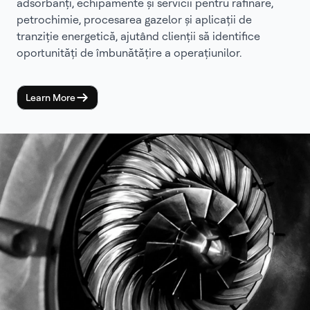
adsorbanți, echipamente și servicii pentru rafinare,
petrochimie, procesarea gazelor și aplicații de
tranziție energetică, ajutând clienții să identifice
oportunități de îmbunătățire a operațiunilor.
Learn More