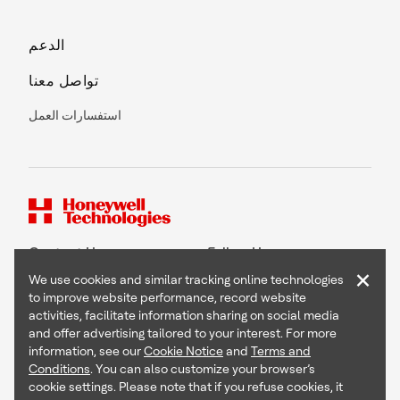
الدعم
تواصل معنا
استفسارات العمل
Contact Us
Follow Us
×
We use cookies and similar tracking online technologies
to improve website performance, record website
activities, facilitate information sharing on social media
and offer advertising tailored to your interest. For more
Copyright © 2026 Honeywell International Inc
information, see our
Cookie Notice
and
Terms and
Terms & Conditions
Conditions
. You can also customize your browser’s
Privacy Statement
cookie settings. Please note that if you refuse cookies, it
Your Privacy Choices