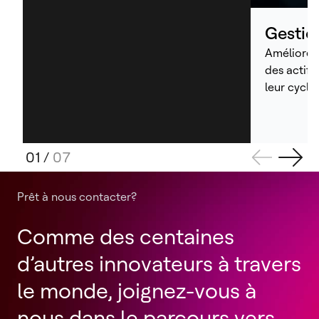
Gestion
Améliorer 
des actifs
leur cycle
01
/
07
Prêt à nous contacter?
Comme des centaines
d’autres innovateurs à travers
le monde, joignez-vous à
nous dans le parcours vers