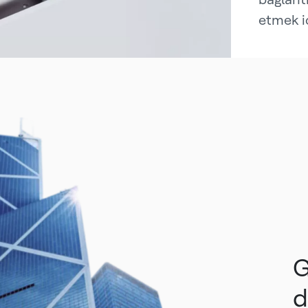
etmek i
G
d