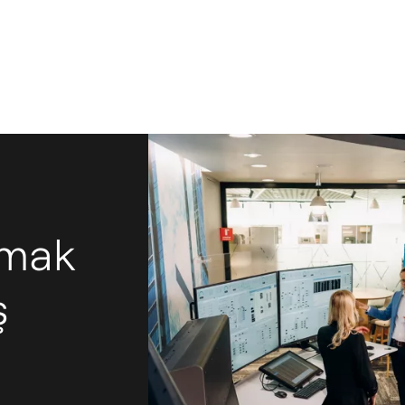
amak
ş
H
z