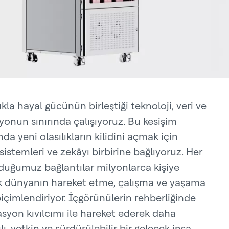
la hayal gücünün birleştiği teknoloji, veri ve
onun sınırında çalışıyoruz. Bu kesişim
da yeni olasılıkların kilidini açmak için
i, sistemleri ve zekâyı birbirine bağlıyoruz. Her
duğumuz bağlantılar milyonlarca kişiye
k dünyanın hareket etme, çalışma ve yaşama
biçimlendiriyor. İçgörünülerin rehberliğinde
asyon kıvılcımı ile hareket ederek daha
lı, yetkin ve sürdürülebilir bir gelecek inşa