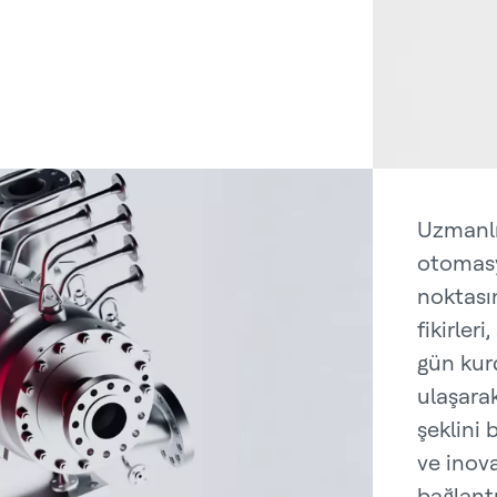
Uzmanlık
otomasy
noktasın
fikirler
gün kur
ulaşara
şeklini 
ve inov
bağlantı