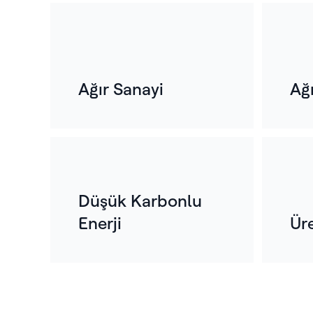
Ağır Sanayi
Ağ
Düşük Karbonlu
Enerji
Ür