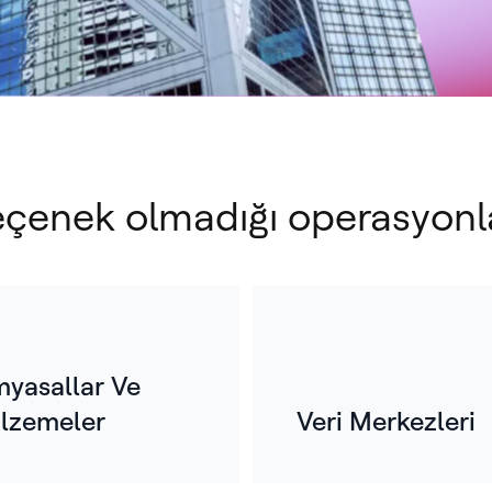
 seçenek olmadığı operasyonl
myasallar Ve
lzemeler
Veri Merkezleri
Y
s