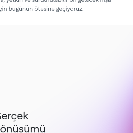
çin bugünün ötesine geçiyoruz.
erçek
önüşümü