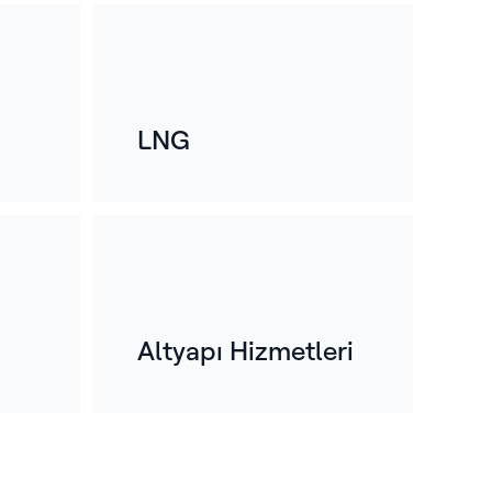
zmanlık.
yılı aşkın bir süredir, başarısızlığın
çek sonuçlara yol açtığı sektörlerde
LNG
acil güçlüklerin üstesinden geldik:
inerilerde, hastanelerde, veri
rkezlerinde, binalarda ve üretim
islerinde.
Altyapı Hizmetleri