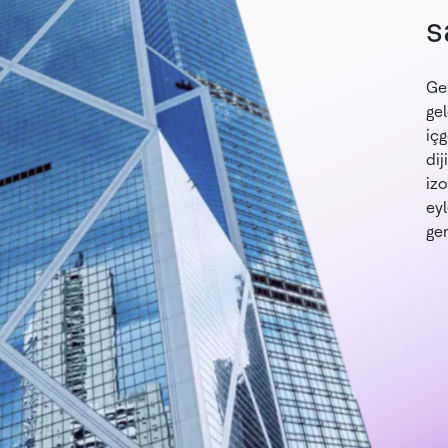
s
b
Ger
gel
içg
dij
izo
ey
ge