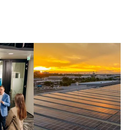
arekete geçen
ekâ.