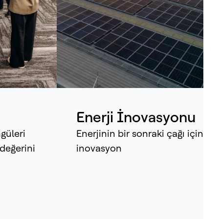
ya genelinde, şirketler en kritik
rasyonlarını bizim teknolojilerimizle
ütüyor. Bugün, bunların içindeki
âdan yararlanarak, tekil varlıkları
ekli öğrenen, uyum sağlayan ve insan
ansiyelini artıran senkronize
stemlere dönüştürüyoruz.
Enerji İnovasyonu
güleri
Enerjinin bir sonraki çağı için
değerini
inovasyon