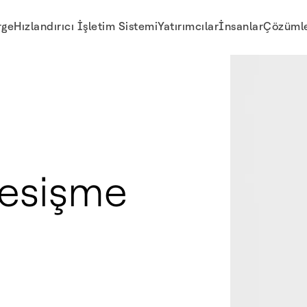
rge
Hızlandırıcı İşletim Sistemi
Yatırımcılar
İnsanlar
Çözüml
kesişme