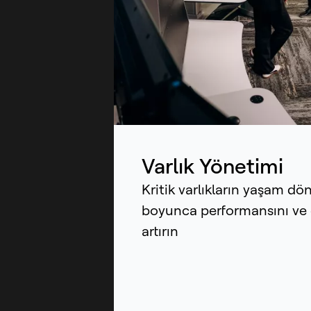
Dün
ope
yür
zek
sür
pot
si
Varlık Yönetimi
Kritik varlıkların yaşam dön
boyunca performansını ve 
artırın