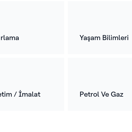
u
Yüz
ger
ırlama
Yaşam Bilimleri
en 
Raf
me
tes
etim / İmalat
Petrol Ve Gaz