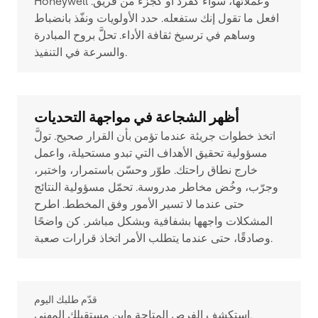
Honeywell وعملائها، سواء كفرد أو كجزء من فريق.
افعل ما تقول إنك ستفعله. حدد الأولويات ونفّذ بانضباط
وساهم في ترسيخ ثقافة الأداء. تحلَّ بروح المبادرة
والسرعة في التنفيذ.
أظهر الشجاعة في مواجهة التحديات
اتخذ خطوات جريئة عندما تؤمن بأن القرار صحيح. تولَّ
مسؤولية تحقيق الأهداف التي تبدو مستحيلة، واعمل
خارج نطاق راحتك. طوّر وحسّن باستمرار، واختبر،
وجرّب، وخُض مخاطر مدروسة. تحمّل مسؤولية النتائج
حتى عندما لا تسير الأمور وفق المخطط. اطرح
المشكلات واجهها بشفافية وبشكل مباشر. كن واضحًا
وصادقًا، حتى عندما يتطلب الأمر اتخاذ قرارات صعبة.
قدّم طلبك اليوم
استكشف الفرص المتاحة وابنِ مستقبلك المهني.