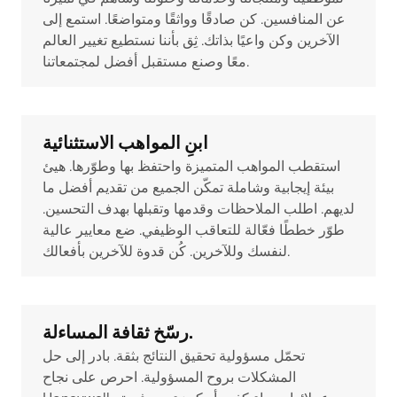
عن المنافسين. كن صادقًا وواثقًا ومتواضعًا. استمع إلى
الآخرين وكن واعيًا بذاتك. ثِق بأننا نستطيع تغيير العالم
معًا وصنع مستقبل أفضل لمجتمعاتنا.
ابنِ المواهب الاستثنائية
استقطب المواهب المتميزة واحتفظ بها وطوّرها. هيئ
بيئة إيجابية وشاملة تمكّن الجميع من تقديم أفضل ما
لديهم. اطلب الملاحظات وقدمها وتقبلها بهدف التحسين.
طوّر خططًا فعّالة للتعاقب الوظيفي. ضع معايير عالية
لنفسك وللآخرين. كُن قدوة للآخرين بأفعالك.
رسّخ ثقافة المساءلة.
تحمّل مسؤولية تحقيق النتائج بثقة. بادر إلى حل
المشكلات بروح المسؤولية. احرص على نجاح