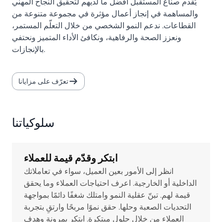
يُقدم صنّاع المستقبل أفضل ما لديهم لتحقيق النجاح المهني
والمساهمة في إنجاز أعمال مؤثرة في مجموعة متنوعة من
القطاعات. ندعم النمو الشخصي من خلال التعلّم المستمر،
ونعزز الصحة والرفاهية، ونكافئ الأداء المتميز ونحتفي
بالإنجازات.
تعرّف على مزايانا
سلوكياتنا
ابتكر وقدّم قيمة للعملاء
انظر إلى الأمور بعين العميل، سواء في تعاملاتك
الداخلية أو الخارجية. اعرف احتياجات العملاء وما يحقق
قيمة لهم. تبنّ عقلية النمو وامتلك شغفًا دائمًا بمواجهة
التحديات الصعبة وحلها. حقق نموًا مربحًا وارتقِ بتجربة
العملاء من خلال حلول مبتكرة. ابتكر بمرونة وهدف