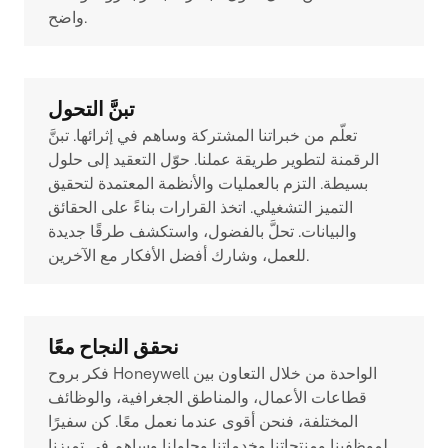
واضح.
تبنَّ التحول
تعلّم من خبراتنا المشتركة وساهم في إثرائها. تبنَّ
الرقمنة لتطوير طريقة عملنا. حوّل التعقيد إلى حلول
بسيطة. التزم بالعمليات والأنظمة المعتمدة لتحقيق
التميز التشغيلي. اتخذ القرارات بناءً على الحقائق
والبيانات. تحلَّ بالفضول، واستكشف طرقًا جديدة
للعمل، وشارك أفضل الأفكار مع الآخرين.
نحقق النجاح معًا
فكر بروح Honeywell الواحدة من خلال التعاون بين
قطاعات الأعمال، والمناطق الجغرافية، والوظائف
المختلفة، فنحن أقوى عندما نعمل معًا. كن سفيرًا
لموظفينا ومنتجاتنا وخدماتنا وحلولنا وساهم في تميزنا