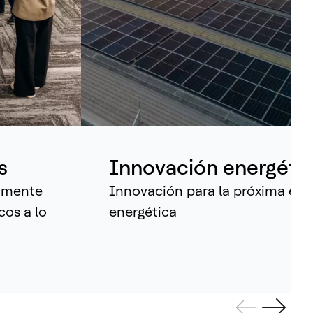
 todo el mundo, las empresas
ecutan sus operaciones más críticas
 nuestras tecnologías. Hoy,
rovechamos la inteligencia que hay
tro de ellas para convertir activos
ividuales en sistemas sincronizados
e aprenden, se adaptan y amplifican
ntinuamente el potencial humano.
s
Innovación energéti
aumente
Innovación para la próxima era
cos a lo
energética