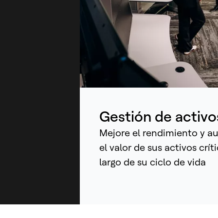
En
ej
con
ap
den
ind
qu
co
Gestión de activo
Mejore el rendimiento y 
el valor de sus activos críti
largo de su ciclo de vida