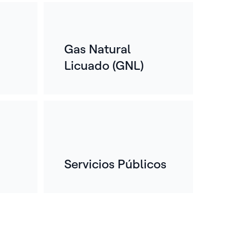
ás de un siglo.
rante más de un siglo, hemos
Gas Natural
ordado los desafíos más apremiantes
Licuado (GNL)
industrias donde el fracaso tiene
secuencias reales: refinerías,
pitales, centros de datos, edificios y
antas de manufactura.
Servicios Públicos