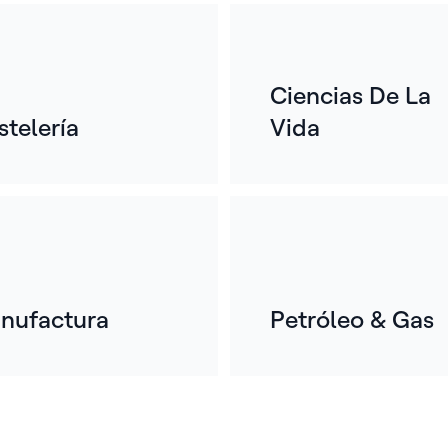
m
Ciencias De La
Du
ab
stelería
Vida
en 
con
hos
pl
nufactura
Petróleo & Gas