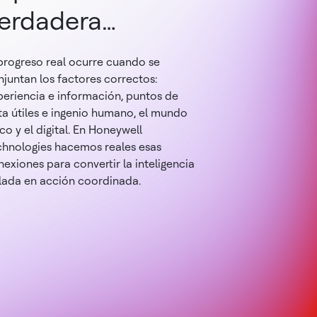
erdadera
ransformación.
 progreso real ocurre cuando se
juntan los factores correctos:
periencia e información, puntos de
ta útiles e ingenio humano, el mundo
ico y el digital. En Honeywell
chnologies hacemos reales esas
exiones para convertir la inteligencia
slada en acción coordinada.