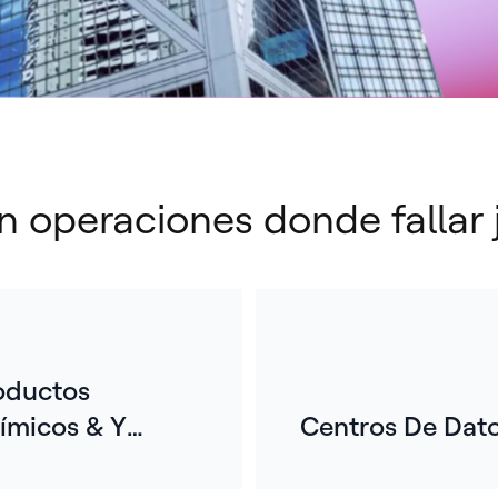
n operaciones donde fallar
oductos
ímicos & Y
Centros De Dat
E
teriales
g