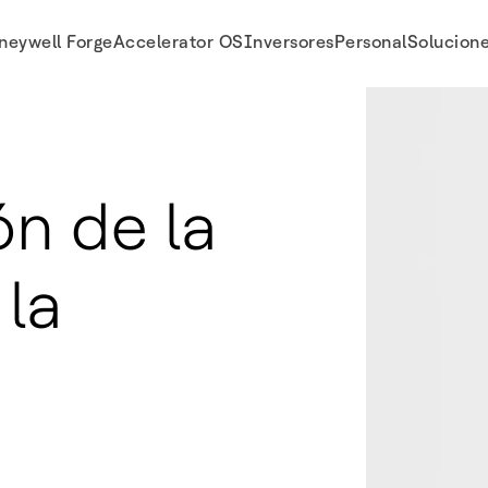
neywell Forge
Accelerator OS
Inversores
Personal
Solucion
ón de la
 la