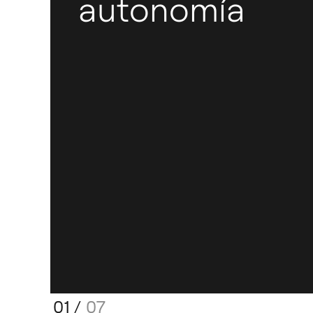
autonomía
01
/
07