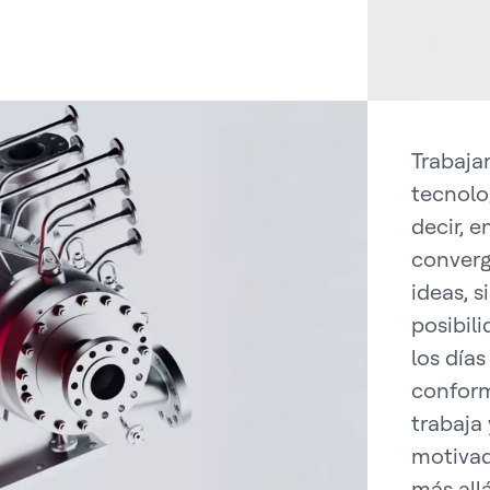
Trabaja
tecnolo
decir, 
converg
ideas, 
posibil
los días
conform
trabaja
motivad
más all