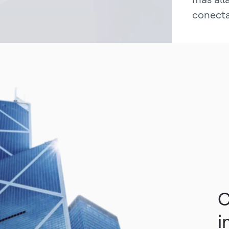
conecta
C
i