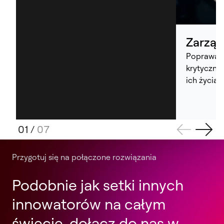
Zarząd
Poprawa w
krytyczny
ich życia
01
/
07
Przygotuj się na połączone rozwiązania
Podobnie jak setki innych
innowatorów na całym
świecie, dołącz do nas w