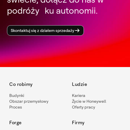
podróży ku autonomii.
Skontaktuj się z działem sprzedaży
Co robimy
Ludzie
Budynki
Kariera
Obszar przemysłowy
Życie w Honeywell
Proces
Oferty pracy
Forge
Firmy