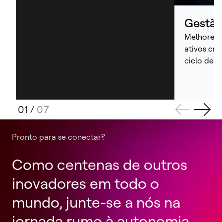
Gestão
Melhore o
ativos crí
ciclo de v
01
/
07
Pronto para se conectar?
Como centenas de outros
inovadores em todo o
mundo, junte-se a nós na
jornada rumo à autonomia.