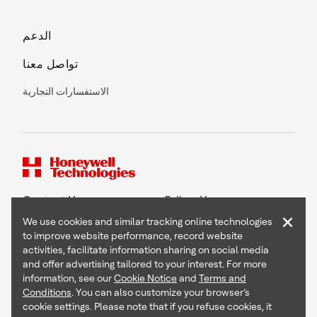
الدعم
تواصل معنا
الاستفسارات التجارية
Contact Us
Follow Us
×
We use cookies and similar tracking online technologies
to improve website performance, record website
activities, facilitate information sharing on social media
and offer advertising tailored to your interest. For more
Copyright © 2026 Honeywell International Inc
information, see our
Cookie Notice
and
Terms and
Terms & Conditions
Conditions
. You can also customize your browser’s
Privacy Statement
cookie settings. Please note that if you refuse cookies, it
Your Privacy Choices