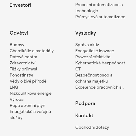
Investoři
Procesní automatizace a
technologie
Průmyslová automatizace
Odvětví
Výsledky
Budovy
Správa aktiv
Chemikálie a materiály
Energetické inovace
Datová centra
Provozní efektivita
Zdravotnictví
Kybernetická bezpečnost
Těžký průmysl
OT
Pohostinství
Bezpečnost osob a
Vědy o živé přírodě
ochrana majetku
LNG
Excelence pracovních sil
Nízkouhlíková energie
Výroba
Podpora
Ropa a zemní plyn
Energetické a veřejné
Kontakt
služby
Obchodní dotazy