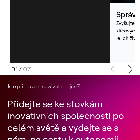
Správa
Zvyšujte 
klíčových 
jejich živ
01
/
07
Jste připraveni navázat spojení?
Přidejte se ke stovkám
inovativních společností po
celém světě a vydejte se s
námi na cestu k autonomii.