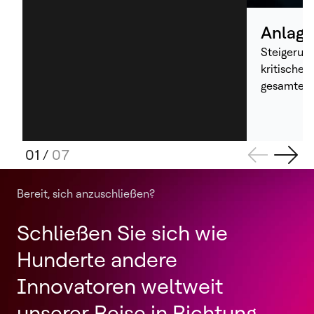
Anlage
Steigerung
kritischer
gesamten 
01
/
07
Bereit, sich anzuschließen?
Schließen Sie sich wie
Hunderte andere
Innovatoren weltweit
unserer Reise in Richtung