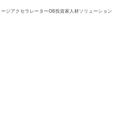
ォージ
アクセラレーターOS
投資家
人材
ソリューション