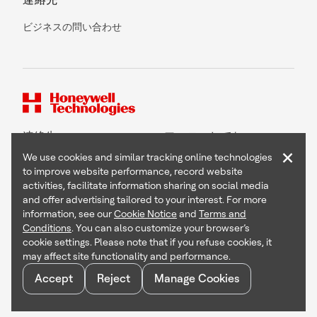
ビジネスの問い合わせ
連絡先
フォローしてね
×
We use cookies and similar tracking online technologies
to improve website performance, record website
activities, facilitate information sharing on social media
and offer advertising tailored to your interest. For more
Copyright © 2026 Honeywell International Inc
information, see our
Cookie Notice
and
Terms and
Terms & Conditions
Conditions
. You can also customize your browser’s
Privacy Statement
cookie settings. Please note that if you refuse cookies, it
Your Privacy Choices
may affect site functionality and performance.
Cookie Notice
Global Unsubscribe
Accept
Reject
Manage Cookies