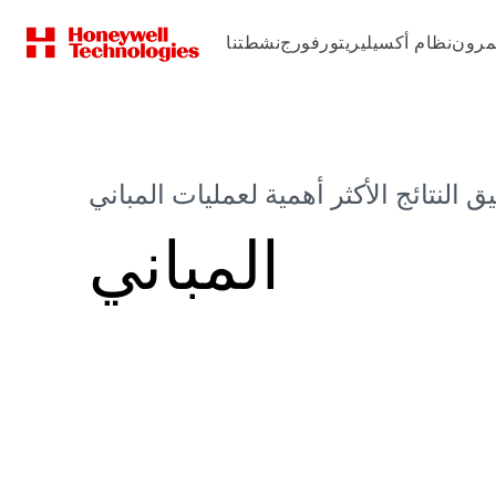
مرون
نظام أكسيليريتور
فورج
نشطتنا
المباني