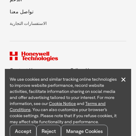
تواصل معنا
الاستفسارات التجارية
Contact Us
Follow Us
×
We use cookies and similar tracking online technologies
to improve website performance, record website
activities, facilitate information sharing on social media
and offer advertising tailored to your interest. For more
Copyright © 2026 Honeywell International Inc
information, see our
Cookie Notice
and
Terms and
Terms & Conditions
Conditions
. You can also customize your browser’s
Privacy Statement
cookie settings. Please note that if you refuse cookies, it
Your Privacy Choices
may affect site functionality and performance.
Cookie Notice
Global Unsubscribe
Accept
Reject
Manage Cookies