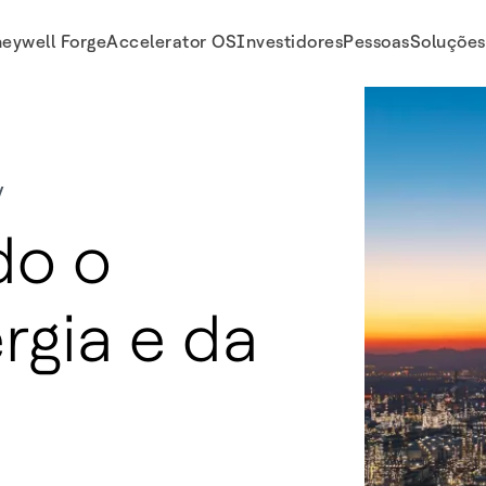
eywell Forge
Accelerator OS
Investidores
Pessoas
Soluções
y
do o
rgia e da