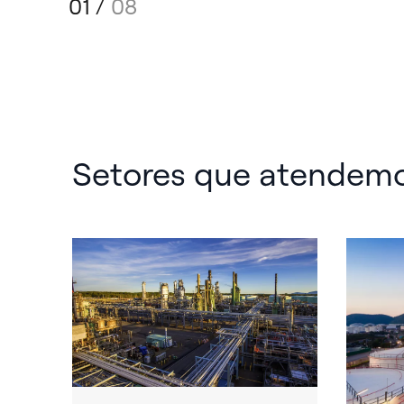
01
/
08
Setores que atendem