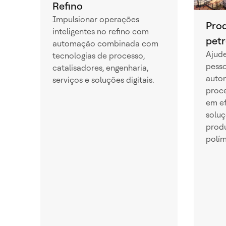
Refino
Impulsionar operações
Pro
inteligentes no refino com
pet
automação combinada com
Ajude
tecnologias de processo,
pess
catalisadores, engenharia,
auto
serviços e soluções digitais.
proce
em ef
soluç
produ
polím