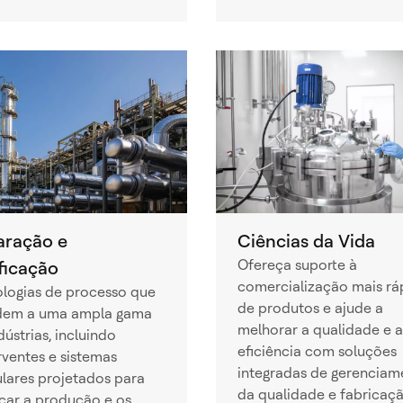
aração e
Ciências da Vida
Ofereça suporte à
ficação
comercialização mais rá
logias de processo que
de produtos e ajude a
dem a uma ampla gama
melhorar a qualidade e a
dústrias, incluindo
eficiência com soluções
ventes e sistemas
integradas de gerenciam
lares projetados para
da qualidade e fabricaç
icar a produção e os