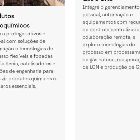
Integre o gerenciamento
pessoal, automação e
dutos
equipamentos com recu
roquímicos
de controle centralizado
 a proteger ativos e
colaboração remota, e
oal com soluções de
explore tecnologias de
mação e tecnologias de
processo em processam
sso flexíveis e focadas
de gás natural, recupera
iciência, catalisadores e
de LGN e produção de G
ões de engenharia para
zir produtos químicos e
eros essenciais.