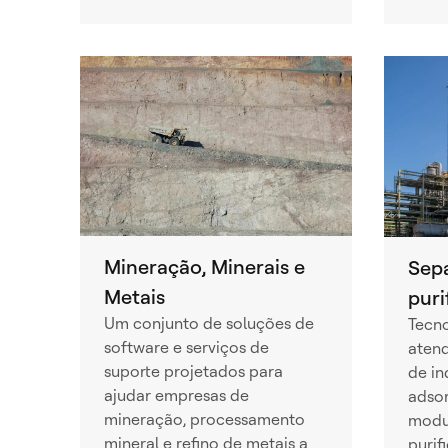
Mineração, Minerais e
Sep
Metais
puri
Um conjunto de soluções de
Tecno
software e serviços de
aten
suporte projetados para
de in
ajudar empresas de
adsor
mineração, processamento
modu
mineral e refino de metais a
purif