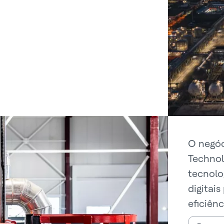
O negóc
Technol
tecnolo
digitais
eficiên