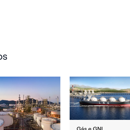
os
Gás e GNL