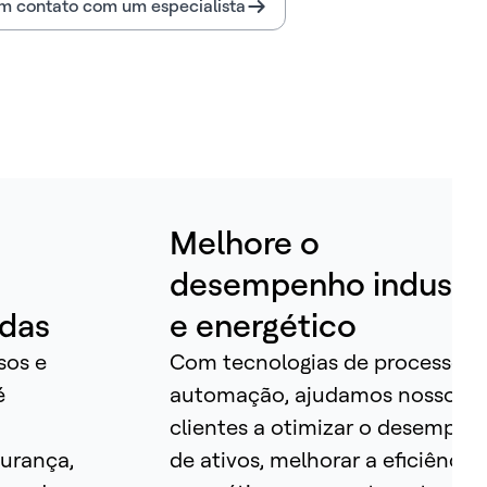
m contato com um especialista
Melhore o
desempenho industri
adas
e energético
sos e
Com tecnologias de processo e
é
automação, ajudamos nossos
clientes a otimizar o desempen
urança,
de ativos, melhorar a eficiência