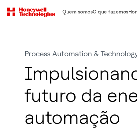
Quem somos
O que fazemos
Hon
Process Automation & Technolog
Impulsionan
futuro da ene
automação