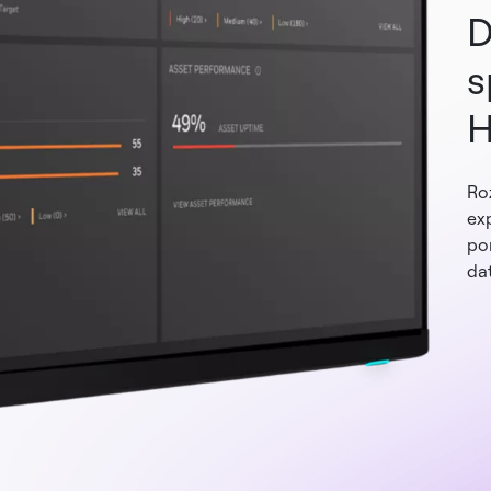
D
s
H
Ro
ex
po
da