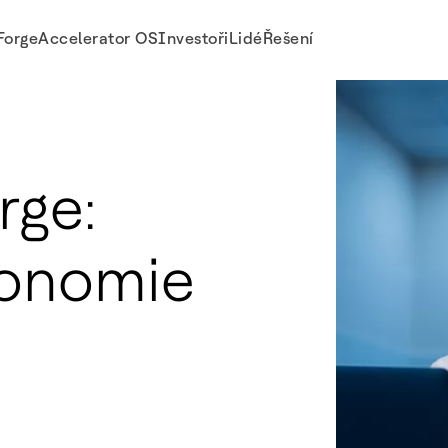
Forge
Accelerator OS
Investoři
Lidé
Řešení
rge:
tonomie