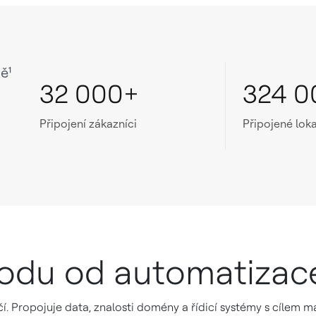
ě¹
32 000+
324 0
Připojení zákazníci
Připojené loka
hodu od automatizac
učí. Propojuje data, znalosti domény a řídicí systémy s cílem