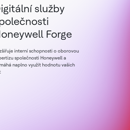
igitální služby
polečnosti
oneywell Forge
zšiřuje interní schopnosti o oborovou
pertizu společnosti Honeywell a
máhá naplno využít hodnotu vašich
t