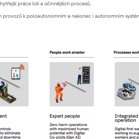
chytřejší práce lidí a účinnějších procesů..
ých provozů k poloautonomním a nakonec i autonomním syst