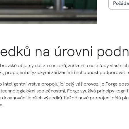
Požáda
ledků na úrovni podn
rovské objemy dat ze senzorů, zařízení a celé řady vlastních
t, propojení s fyzickými zařízeními i schopnost podporovat 
ko inteligentní vrstva propojující celý váš provoz, je Forge p
i technologickými společnostmi. Forge využívá principy kogni
e k dosahování lepších výsledků. Každé nové propojení dělá pl
ce
.