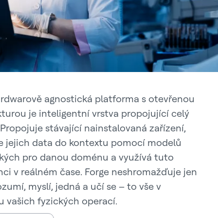
rdwarově agnostická platforma s otevřenou
turou je inteligentní vrstva propojující celý
Propojuje stávající nainstalovaná zařízení,
e jejich data do kontextu pomocí modelů
ckých pro danou doménu a využívá tuto
enci v reálném čase. Forge neshromažďuje jen
zumí, myslí, jedná a učí se – to vše v
u vašich fyzických operací.