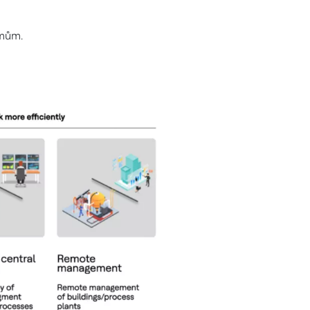
émům.