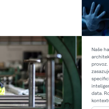
Naše ha
architek
provoz. 
zasazuj
specifi
intelig
data. Ro
kontext