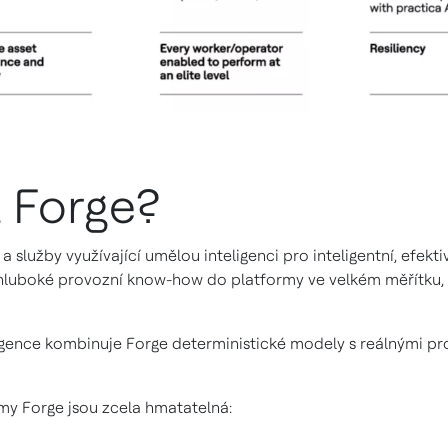
 Forge?
služby využívající umělou inteligenci pro inteligentní, efekti
hluboké provozní know-how do platformy ve velkém měřítku, 
ligence kombinuje Forge deterministické modely s reálnými 
rmy Forge jsou zcela hmatatelná: