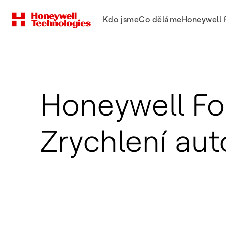
Kdo jsme
Co děláme
Honeywell 
Honeywell Fo
Zrychlení au