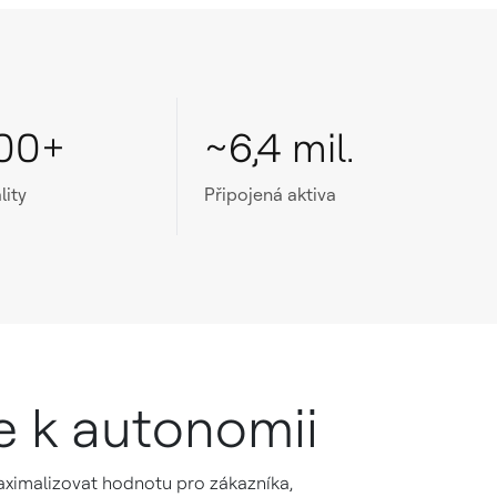
00+
~6,4 mil.
lity
Připojená aktiva
e k autonomii
 maximalizovat hodnotu pro zákazníka,