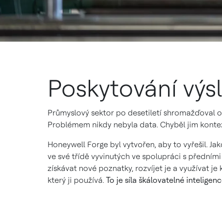
Poskytování výs
Průmyslový sektor po desetiletí shromažďoval ob
Problémem nikdy nebyla data. Chyběl jim kontex
Honeywell Forge byl vytvořen, aby to vyřešil. Ja
ve své třídě vyvinutých ve spolupráci s předním
získávat nové poznatky, rozvíjet je a využívat j
který ji používá.
To je síla škálovatelné inteligen