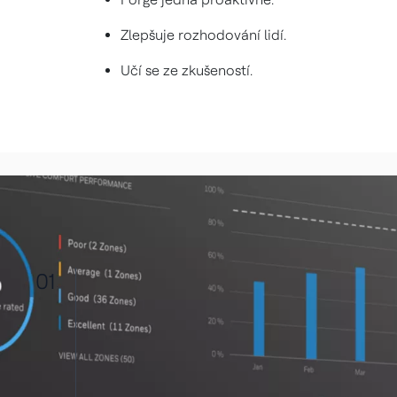
Zlepšuje rozhodování lidí.
Učí se ze zkušeností.
01