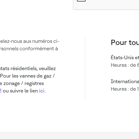
Pour to
elez-nous aux numéros ci-
ersonnels conformément à
États-Unis e
Heures : de 6
ts résidentiels, veuillez
. Pour les vannes de gaz /
International
e zonage / registres
Heures : de 
2
ou suivre le lien
ici
.