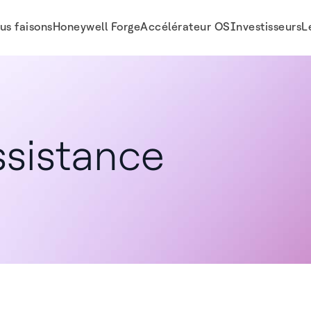
us faisons
Honeywell Forge
Accélérateur OS
Investisseurs
L
ssistance