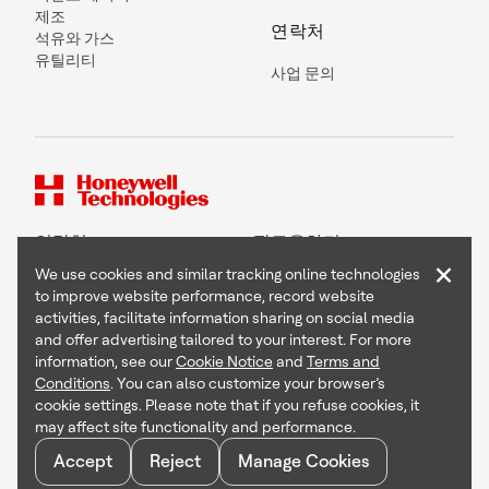
제조
연락처
석유와 가스
유틸리티
사업 문의
연락처
팔로우하기
×
We use cookies and similar tracking online technologies
to improve website performance, record website
activities, facilitate information sharing on social media
and offer advertising tailored to your interest. For more
Copyright © 2026 Honeywell International Inc
information, see our
Cookie Notice
and
Terms and
Terms & Conditions
Conditions
. You can also customize your browser’s
Privacy Statement
cookie settings. Please note that if you refuse cookies, it
Your Privacy Choices
may affect site functionality and performance.
Cookie Notice
Global Unsubscribe
Accept
Reject
Manage Cookies