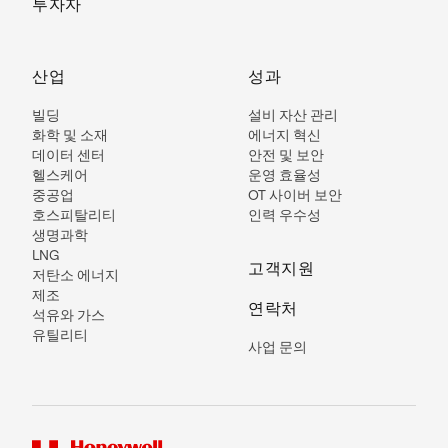
투자자
산업
성과
빌딩
설비 자산 관리
화학 및 소재
에너지 혁신
데이터 센터
안전 및 보안
헬스케어
운영 효율성
중공업
OT 사이버 보안
호스피탈리티
인력 우수성
생명과학
LNG
고객지원
저탄소 에너지
제조
연락처
석유와 가스
유틸리티
사업 문의