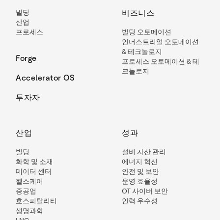
빌딩
비즈니스
산업
프로세스
빌딩 오토메이션
인더스트리얼 오토메이션
& 테크놀로지
Forge
프로세스 오토메이션 & 테
크놀로지
Accelerator OS
투자자
산업
성과
빌딩
설비 자산 관리
화학 및 소재
에너지 혁신
데이터 센터
안전 및 보안
헬스케어
운영 효율성
중공업
OT 사이버 보안
호스피탈리티
인력 우수성
생명과학