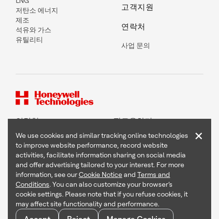
LNG
고객지원
저탄소 에너지
제조
연락처
석유와 가스
유틸리티
사업 문의
연락처
팔로우하기
×
We use cookies and similar tracking online technologies
to improve website performance, record website
activities, facilitate information sharing on social media
and offer advertising tailored to your interest. For more
Copyright © 2026 Honeywell International Inc
information, see our
Cookie Notice
and
Terms and
Terms & Conditions
Conditions
. You can also customize your browser’s
Privacy Statement
cookie settings. Please note that if you refuse cookies, it
Your Privacy Choices
may affect site functionality and performance.
Cookie Notice
Global Unsubscribe