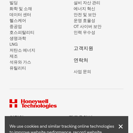
빌딩
설비 자산 관리
화학 및 소재
에너지 혁신
데이터 센터
안전 및 보안
헬스케어
운영 효율성
중공업
OT 사이버 보안
호스피탈리티
인력 우수성
생명과학
LNG
고객지원
저탄소 에너지
제조
연락처
석유와 가스
유틸리티
사업 문의
연락처
팔로우하기
×
We use cookies and similar tracking online technologies
to improve website performance, record website