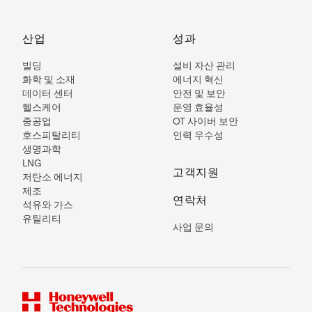
산업
성과
빌딩
설비 자산 관리
화학 및 소재
에너지 혁신
데이터 센터
안전 및 보안
헬스케어
운영 효율성
중공업
OT 사이버 보안
호스피탈리티
인력 우수성
생명과학
LNG
고객지원
저탄소 에너지
제조
연락처
석유와 가스
유틸리티
사업 문의