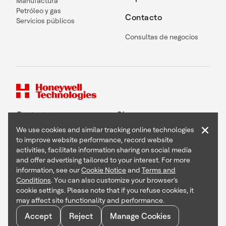
Manufactura
Petróleo y gas
Contacto
Servicios públicos
Consultas de negocios
Contacto
Síguenos
×
We use cookies and similar tracking online technologies
to improve website performance, record website
activities, facilitate information sharing on social media
and offer advertising tailored to your interest. For more
Copyright © 2026 Honeywell International Inc
information, see our
Cookie Notice
and
Terms and
Terms & Conditions
Conditions
. You can also customize your browser’s
Privacy Statement
cookie settings. Please note that if you refuse cookies, it
Your Privacy Choices
may affect site functionality and performance.
Cookie Notice
Global Unsubscribe
Accept
Reject
Manage Cookies