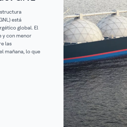
structura
(GNL) está
ético global. El
e y con menor
re las
el mañana, lo que