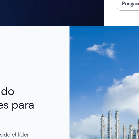
Póngase
ndo
es para
ido el líder