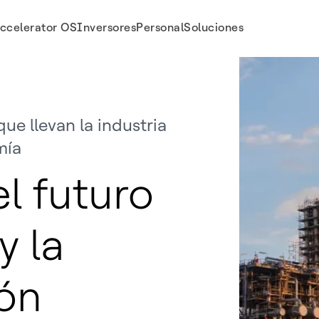
ccelerator OS
Inversores
Personal
Soluciones
ue llevan la industria
mía
l futuro
y la
ón