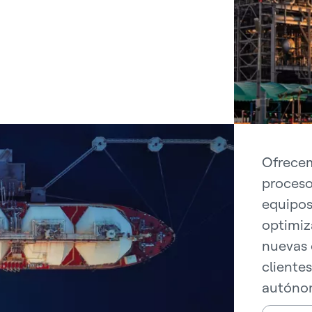
Ofrecem
proceso
equipos 
optimiza
nuevas 
clientes
autóno