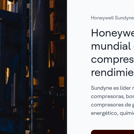
Honeywell Sundyne
Honeywel
mundial
compreso
rendimie
Sundyne es líder
compresoras, bom
compresores de g
energético, quími