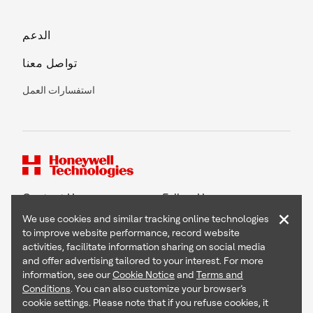
الدعم
تواصل معنا
استفسارات العمل
Contact Us
Follow Us
×
We use cookies and similar tracking online technologies
to improve website performance, record website
activities, facilitate information sharing on social media
and offer advertising tailored to your interest. For more
Copyright © 2026 Honeywell International Inc
information, see our
Cookie Notice
and
Terms and
Terms & Conditions
Conditions
. You can also customize your browser’s
Privacy Statement
cookie settings. Please note that if you refuse cookies, it
Your Privacy Choices