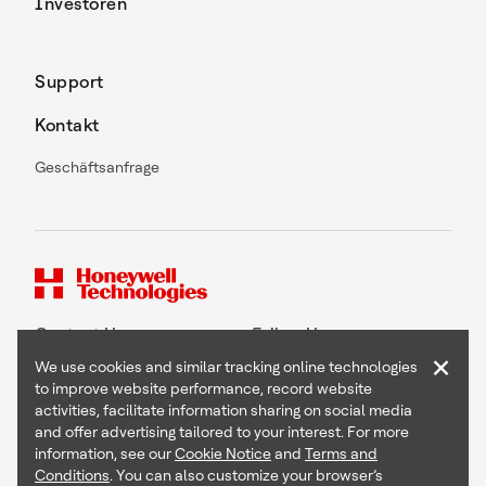
Investoren
Support
Kontakt
Geschäftsanfrage
Contact Us
Follow Us
×
We use cookies and similar tracking online technologies
to improve website performance, record website
activities, facilitate information sharing on social media
and offer advertising tailored to your interest. For more
Copyright © 2026 Honeywell International Inc
information, see our
Cookie Notice
and
Terms and
Terms & Conditions
Conditions
. You can also customize your browser’s
Privacy Statement