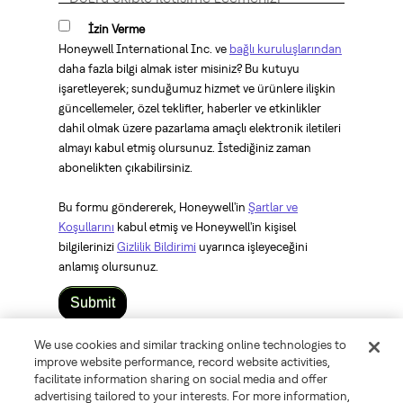
İzin Verme
Honeywell International Inc. ve
bağlı kuruluşlarından
daha fazla bilgi almak ister misiniz? Bu kutuyu
işaretleyerek; sunduğumuz hizmet ve ürünlere ilişkin
güncellemeler, özel teklifler, haberler ve etkinlikler
dahil olmak üzere pazarlama amaçlı elektronik iletileri
almayı kabul etmiş olursunuz. İstediğiniz zaman
abonelikten çıkabilirsiniz.
Bu formu göndererek, Honeywell'in
Şartlar ve
Koşullarını
kabul etmiş ve Honeywell'in kişisel
bilgilerinizi
Gizlilik Bildirimi
uyarınca işleyeceğini
anlamış olursunuz.
Submit
We use cookies and similar tracking online technologies to
©
2026 Honeywell International Inc.
improve website performance, record website activities,
facilitate information sharing on social media and offer
advertising tailored to your interests. For more information,
Terms & Conditions
Privacy Statement