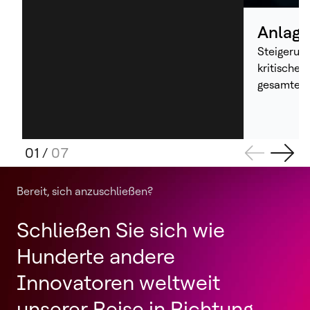
Anlage
Steigerung
kritischer
gesamten 
01
/
07
Bereit, sich anzuschließen?
Schließen Sie sich wie
Hunderte andere
Innovatoren weltweit
unserer Reise in Richtung