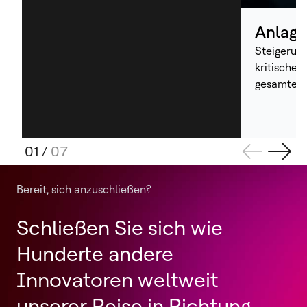
Anlage
Steigerung
kritischer
gesamten 
01
/
07
Bereit, sich anzuschließen?
Schließen Sie sich wie
Hunderte andere
Innovatoren weltweit
unserer Reise in Richtung