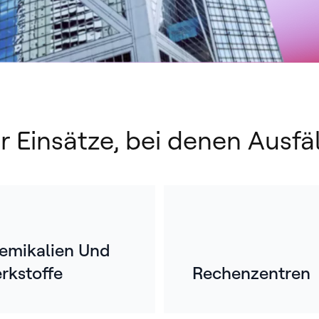
 Einsätze, bei denen Ausfäl
emikalien Und
rkstoffe
Rechenzentren
K
ü