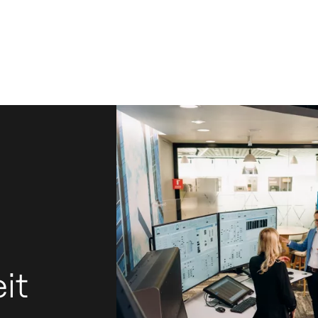
it
I
B