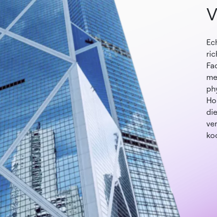
V
b
Ech
ri
Fa
men
phy
Ho
di
ver
ko