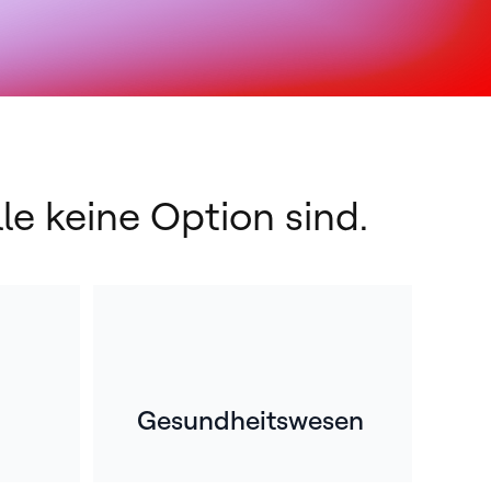
le keine Option sind.
Gesundheitswesen
ompetenz, die in
ber einem