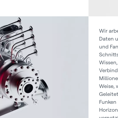
Wir arb
Daten u
und Fan
Schnitt
Wissen,
Verbind
Million
Weise, w
Geleite
Funken 
Horizon
vernetz