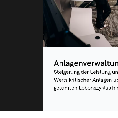
We
ih
un
die
ve
au
kon
un
Anlagenverwaltu
Steigerung der Leistung u
Werts kritischer Anlagen ü
gesamten Lebenszyklus h