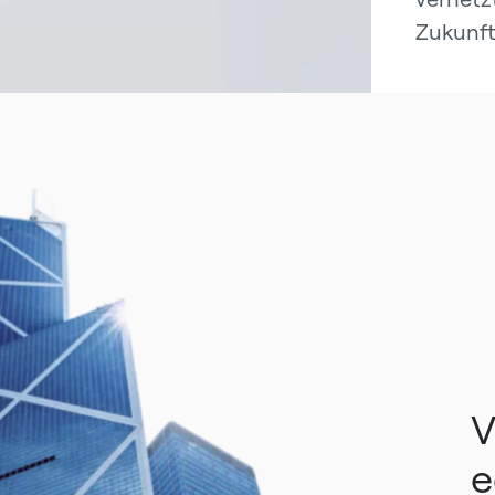
Zukunft
V
e