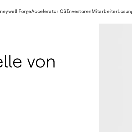
neywell Forge
Accelerator OS
Investoren
Mitarbeiter
Lösun
elle von
d