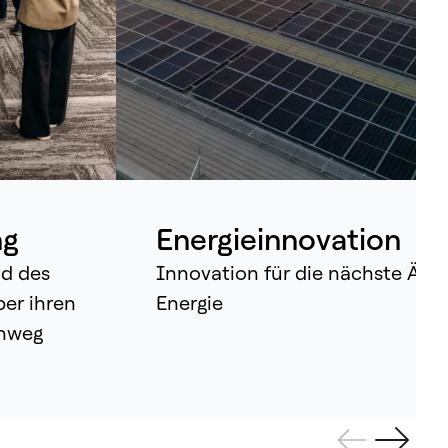
ltweit stützen sich Unternehmen bei
ren wichtigsten Geschäftsabläufen auf
sere Technologien. Heute nutzen wir
 darin enthaltene Intelligenz und
rwandeln einzelne Komponenten in
feinander abgestimmte Systeme, die
tinuierlich lernen, sich anpassen –
d menschliches Potenzial verstärken
ng
Energieinnovation
nd des
Innovation für die nächste Ära 
ber ihren
Energie
inweg