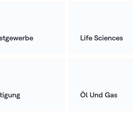
J
g
Sei
un
stgewerbe
Life Sciences
He
de
hab
Re
Fer
rtigung
Öl Und Gas