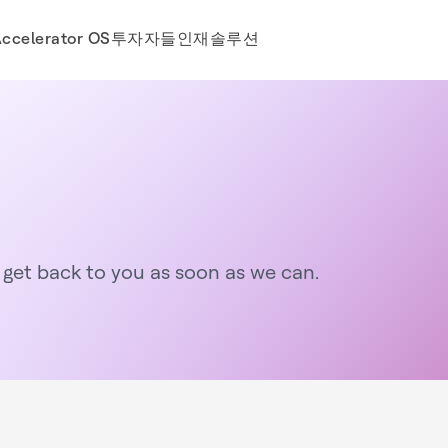
ccelerator OS
투자자들
인재
솔루션
 get back to you as soon as we can.