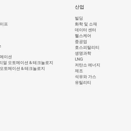
산업
빌딩
라이프
화학 및 소재
데이터 센터
헬스케어
중공업
스
호스피탈리티
생명과학
토메이션
LNG
리얼 오토메이션 & 테크놀로지
저탄소 에너지
오토메이션 & 테크놀로지
제조
석유와 가스
유틸리티