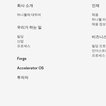
회사 소개
인재
하니웰에 대하여
채용
하니웰 
채용 정보
우리가 하는 일
빌딩
비즈니
산업
프로세스
빌딩 오
인더스트
프로세스 
Forge
Accelerator OS
투자자